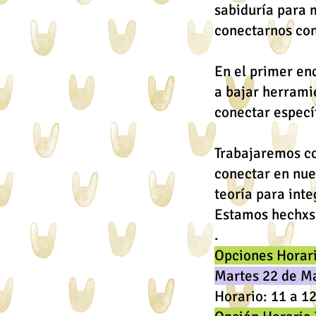
sabiduría para 
conectarnos con
En el primer en
a bajar herramie
conectar espec
Trabajaremos co
conectar en nues
teoría para inte
Estamos hechxs 
.
Opciones Horar
Martes 22 de M
Horario: 11 a 1