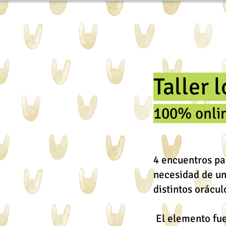
Taller 
100% onli
4 encuentros pa
necesidad de un
distintos orácu
El elemento fue