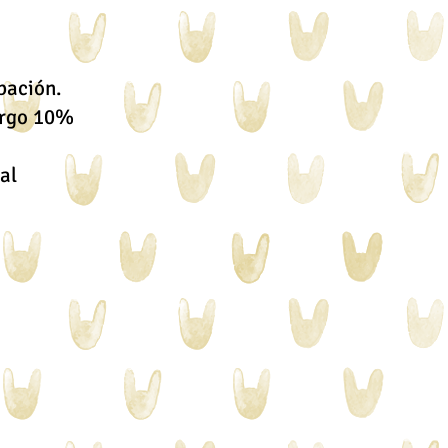
bación.
argo 10%
al