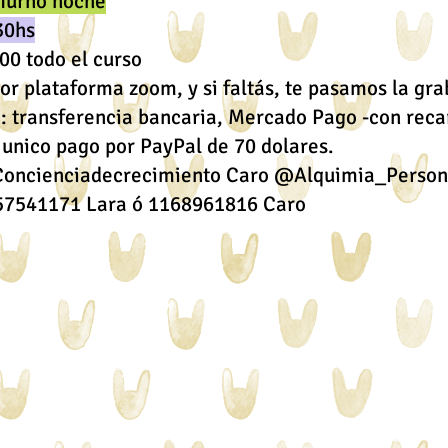
 Turno noche
30hs
400 todo el curso
or plataforma zoom, y si faltás, te pasamos la gra
: transferencia bancaria, Mercado Pago -con rec
r unico pago por PayPal de 70 dolares.
Concienciadecrecimiento Caro @Alquimia_Person
157541171 Lara ó 1168961816 Caro